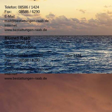
Telefon: 08586 / 1424
Fax: 08586 / 6290
E-Mail:
mail@bestattungen-raab.de
Internet:
www.bestattungen-raab.de
Blumen Raab
Im Tränental 14
94051 Hauzenberg
Telefon: 08586 / 975220 oder 1424
Fax: 08586 / 6290
E-Mail:
mail@bestattungen-raab.de
Internet:
www.bestattungen-raab.de