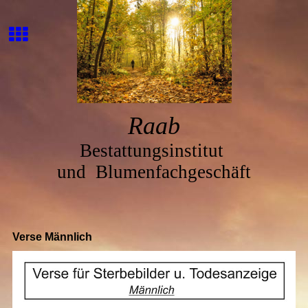
Ra
ab
Bestattungsinstitut
und
Blumenfachgeschäft
Verse Männlich