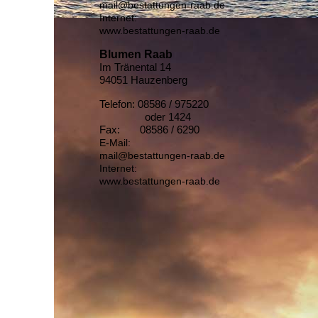
mail@bestattungen-raab.de
Internet:
www.bestattungen-raab.de
Blumen Raab
Im Tränental 14
94051 Hauzenberg
Telefon: 08586 / 975220
oder 1424
Fax: 08586 / 6290
E-Mail:
mail@bestattungen-raab.de
Internet:
www.bestattungen-raab.de