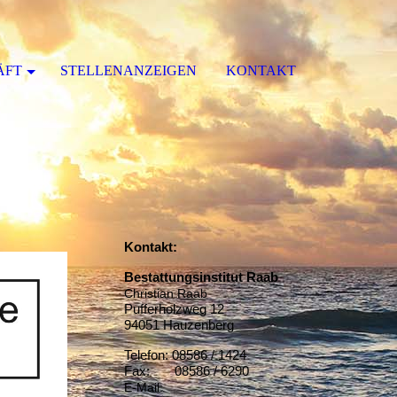
ÄFT
STELLENANZEIGEN
KONTAKT
Kontakt:
Bestattungsinstitut Raab
Christian Raab
Pufferholzweg 12
94051 Hauzenberg
Telefon: 08586 / 1424
Fax: 08586 / 6290
E-Mail: