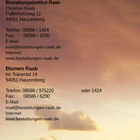
Bestattungsinstitut Raab
Christian Raab
Pufferholzweg 12
94051 Hauzenberg
Telefon: 08586 / 1424
Fax: 08586 / 6290
E-Mail:
mail@bestattungen-raab.de
Internet:
www.bestattungen-raab.de
Blumen Raab
Im Tränental 14
94051 Hauzenberg
Telefon: 08586 / 975220 oder 1424
Fax: 08586 / 6290
E-Mail:
mail@bestattungen-raab.de
Internet:
www.bestattungen-raab.de